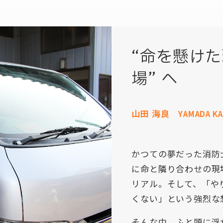
“命を懸けた
場” へ
山田 海良
YAMADA KA
かつての夢だった消防
に命と隣り合わせの現
リアル。そして、「や
くない」という強烈な
そんな中、ふと頭に浮